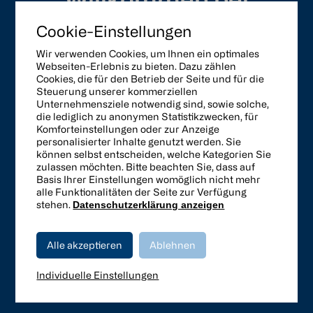
Scheinecker
Cookie-Einstellungen
Präzisionswerkzeuge!
Wir verwenden Cookies, um Ihnen ein optimales
Webseiten-Erlebnis zu bieten. Dazu zählen
Cookies, die für den Betrieb der Seite und für die
Steuerung unserer kommerziellen
Unternehmensziele notwendig sind, sowie solche,
Seit 1975 leben wir unsere
Leidenschaft für
die lediglich zu anonymen Statistikzwecken, für
Zerspanungswerkzeuge
. Als eines der
Komforteinstellungen oder zur Anzeige
personalisierter Inhalte genutzt werden. Sie
führenden österreichischen Unternehmen
können selbst entscheiden, welche Kategorien Sie
bieten wir Ihnen ein breites Spektrum an
zulassen möchten. Bitte beachten Sie, dass auf
Basis Ihrer Einstellungen womöglich nicht mehr
Leistungen und Produkten
- von der
alle Funktionalitäten der Seite zur Verfügung
Fertigung von
Sonder- und
stehen.
Datenschutzerklärung anzeigen
Standardwerkzeugen
bis hin zum
CNC-
Werkzeugschleifservice
und dem Vertrieb
Alle akzeptieren
Ablehnen
von internationalen
Markenwerkzeugen
wie
WIDIA, Kyocera, SEH, JJ-Tools und Mikron.
Individuelle Einstellungen